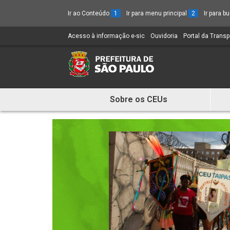
Ir ao Conteúdo
1
Ir para menu principal
2
Ir para 
Acesso à informação e-sic
(Link
Ouvidoria
(Link
Portal da Trans
para
para
um
um
novo
novo
sítio)
sítio)
Sobre os CEUs
Mostra
e
Esconde
Menu