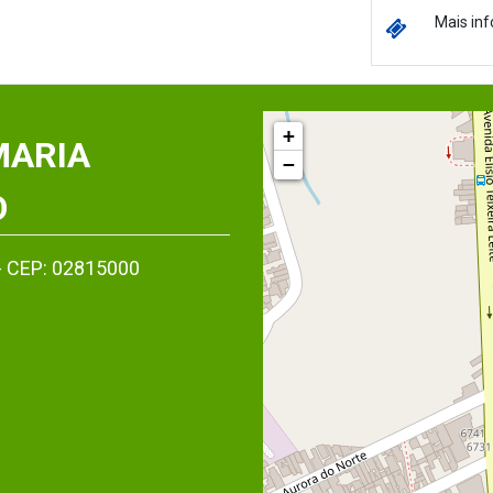
Mais inf
+
MARIA
−
O
- CEP: 02815000