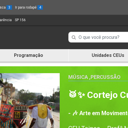
busca
3
Ir para rodapé
4
parência
(Link
SP 156
(Link
para
para
um
um
Campo
Campo
novo
novo
de
sítio)
sítio)
de
Busca
Programação
Unidades CEUs
de
Busca
informações
de
informações
MÚSICA
,
PERCUSSÃO
🥁✨ Cortejo Cu
- 🎶 Arte em Movimento