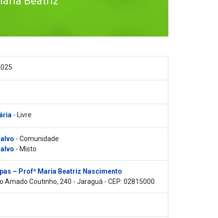
aria Beatriz
2025
ária
- Livre
 alvo
- Comunidade
 alvo
- Misto
pas – Profª Maria Beatriz Nascimento
o Amado Coutinho, 240 - Jaraguá - CEP: 02815000