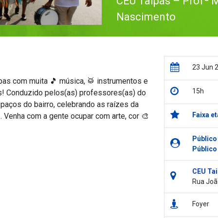
CEU Taipas – Profª M
Nascimento
23 Jun 
ipas com muita 🎵 música, 🥁 instrumentos e
15h
s! Conduzido pelos(as) professores(as) do
paços do bairro, celebrando as raízes da
Faixa et
🤝. Venha com a gente ocupar com arte, cor 🎨
Público
Público
CEU Tai
Rua Joã
Foyer