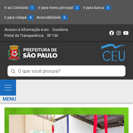
Ir ao Conteúdo
1
Ir para menu principal
2
Ir para busca
3
Ir para rodapé
4
Acessibilidade
5
Acesso à informação e-sic
(Link
Ouvidoria
(Link
Portal da Transparência
(Link
SP 156
para
(Link
para
para
um
para
um
um
novo
um
novo
novo
sítio)
novo
sítio)
sítio)
sítio)
Campo
Campo
de
de
Busca
Mostra
de
Busca
e
informações
MENU
de
Esconde
informações
Menu