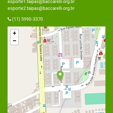
esporte1.taipas@baccarelli.org.br
esporte2.taipas@baccarelli.org.br
(11) 5990-3370
+
−
Leaflet