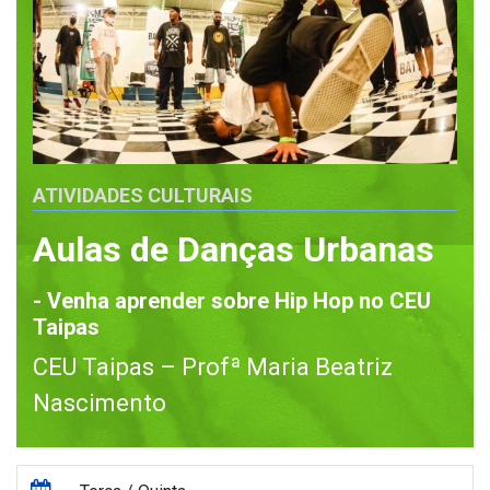
ATIVIDADES CULTURAIS
Aulas de Danças Urbanas
- Venha aprender sobre Hip Hop no CEU
Taipas
CEU Taipas – Profª Maria Beatriz
Nascimento