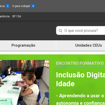
busca
3
Ir para rodapé
4
parência
(Link
SP 156
(Link
para
para
um
um
Campo
Campo
novo
novo
de
sítio)
sítio)
de
Busca
Programação
Unidades CEUs
de
Busca
informações
de
informações
ENCONTRO FORMATIVO
Inclusão Digita
Idade
- Aprendendo a usar o
autonomia e confiança