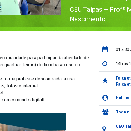
CEU Taipas – Profª M
Nascimento
01 a 30
rceira idade para participar da atividade de
14h às 
as quartas- feiras) dedicados ao uso do
Faixa et
e forma prática e descontraída, a usar
Faixa et
s, fotos e internet.
et.
Público
r com o mundo digital!
Toda qu
CEU Tai