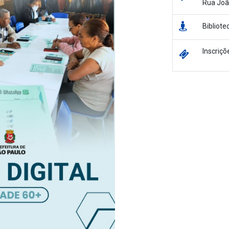
Rua Joã
Bibliote
Inscriçõ