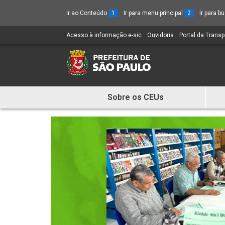
Ir ao Conteúdo
1
Ir para menu principal
2
Ir para 
Acesso à informação e-sic
(Link
Ouvidoria
(Link
Portal da Trans
para
para
um
um
novo
novo
sítio)
sítio)
Sobre os CEUs
Mostra
e
Esconde
Menu