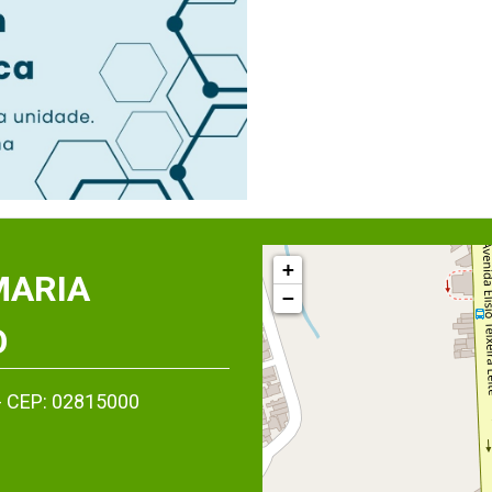
+
MARIA
−
O
- CEP: 02815000