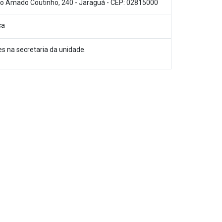
o Amado Coutinho, 240 - Jaraguá - CEP: 02815000
ca
es na secretaria da unidade.