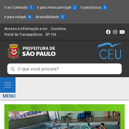
Ir ao Conteúdo
1
Ir para menu principal
2
Ir para busca
3
Ir para rodapé
4
Acessibilidade
5
Acesso à informação e-sic
(Link
Ouvidoria
(Link
Portal da Transparência
(Link
SP 156
para
(Link
para
para
um
para
um
um
novo
um
novo
novo
sítio)
novo
sítio)
sítio)
sítio)
Campo
Campo
de
de
Busca
Mostra
de
Busca
e
informações
MENU
de
Esconde
informações
Menu