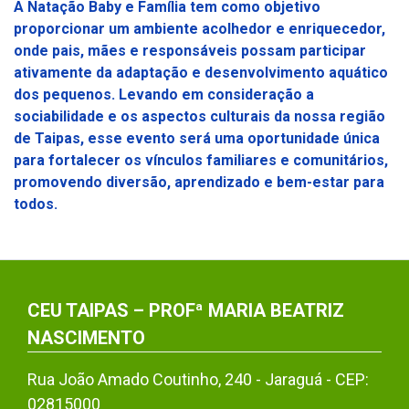
A Natação Baby e Família tem como objetivo
proporcionar um ambiente acolhedor e enriquecedor,
onde pais, mães e responsáveis possam participar
ativamente da adaptação e desenvolvimento aquático
dos pequenos. Levando em consideração a
sociabilidade e os aspectos culturais da nossa região
de Taipas, esse evento será uma oportunidade única
para fortalecer os vínculos familiares e comunitários,
promovendo diversão, aprendizado e bem-estar para
todos.
CEU TAIPAS – PROFª MARIA BEATRIZ
NASCIMENTO
Rua João Amado Coutinho, 240 - Jaraguá - CEP:
02815000