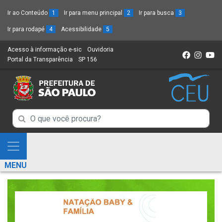
Ir ao Conteúdo
1
Ir para menu principal
2
Ir para busca
3
Ir para rodapé
4
Acessibilidade
5
Acesso à informação e-sic
(Link
Ouvidoria
(Link
Portal da Transparência
(Link
SP 156
para
(Link
para
para
um
para
um
um
novo
um
novo
novo
sítio)
novo
sítio)
sítio)
sítio)
Campo
Campo
de
de
Busca
Mostra
de
Busca
e
informações
MENU
de
Esconde
informações
Menu