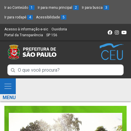
Ir ao Conteúdo
1
Ir para menu principal
2
Ir para busca
3
Ir para rodapé
4
Acessibilidade
5
Acesso à informação e-sic
(Link
Ouvidoria
(Link
Portal da Transparência
(Link
SP 156
para
(Link
para
para
um
para
um
um
novo
um
novo
novo
sítio)
novo
sítio)
sítio)
sítio)
Campo
Campo
de
de
Busca
Mostra
de
Busca
e
informações
MENU
de
Esconde
informações
Menu