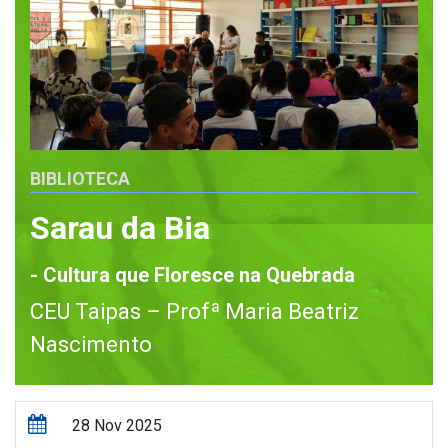
BIBLIOTECA
Sarau da Bia
- Cultura que Floresce na Quebrada
CEU Taipas – Profª Maria Beatriz
Nascimento
28 Nov 2025