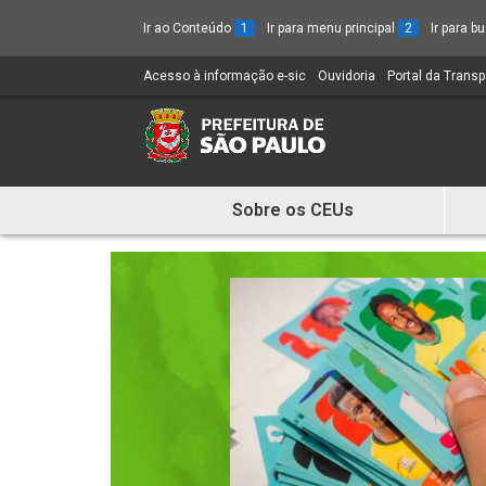
Ir ao Conteúdo
1
Ir para menu principal
2
Ir para 
Acesso à informação e-sic
(Link
Ouvidoria
(Link
Portal da Trans
para
para
um
um
novo
novo
sítio)
sítio)
Sobre os CEUs
Mostra
e
Esconde
Menu