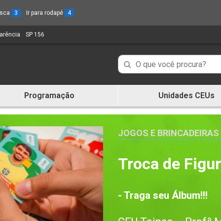
busca
3
Ir para rodapé
4
parência
(Link
SP 156
(Link
para
para
um
um
Campo
Campo
novo
novo
de
sítio)
sítio)
de
Busca
Programação
Unidades CEUs
de
Busca
informações
de
informações
JOGOS E BRINCADEIRAS
Troca de Figu
- Traga seu Álbum!!!