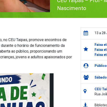
CEU Taipas – Profª M
Nascimento
13 a 28
o, no CEU Taipas, promove encontros de
Faixa et
, durante o horário de funcionamento da
Faixa et
e aberta ao público, proporcionando um
Faixa et
 crianças, jovens e adultos apaixonados por
Público
Sábado
CEU Tai
Rua Joã
Bibliote