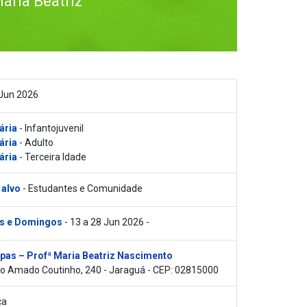
aria Beatriz
 Jun 2026
ária
- Infantojuvenil
ária
- Adulto
ária
- Terceira Idade
 alvo
- Estudantes e Comunidade
s e Domingos
- 13 a 28 Jun 2026 -
pas – Profª Maria Beatriz Nascimento
o Amado Coutinho, 240 - Jaraguá - CEP: 02815000
ca