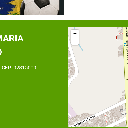
+
MARIA
−
O
- CEP: 02815000