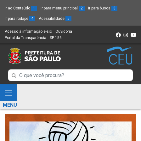
Ir ao Conteúdo
1
Ir para menu principal
2
Ir para busca
3
Ir para rodapé
4
Acessibilidade
5
Acesso à informação e-sic
(Link
Ouvidoria
(Link
Portal da Transparência
(Link
SP 156
para
(Link
para
para
um
para
um
um
novo
um
novo
novo
sítio)
novo
sítio)
sítio)
sítio)
Campo
Campo
de
de
Busca
Mostra
de
Busca
e
informações
MENU
de
Esconde
informações
Menu