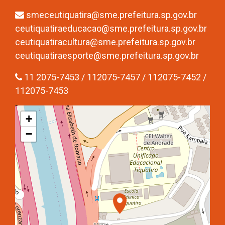
smeceutiquatira@sme.prefeitura.sp.gov.br
ceutiquatiraeducacao@sme.prefeitura.sp.gov.br
ceutiquatiracultura@sme.prefeitura.sp.gov.br
ceutiquatiraesporte@sme.prefeitura.sp.gov.br
11 2075-7453 / 112075-7457 / 112075-7452 /
112075-7453
+
−