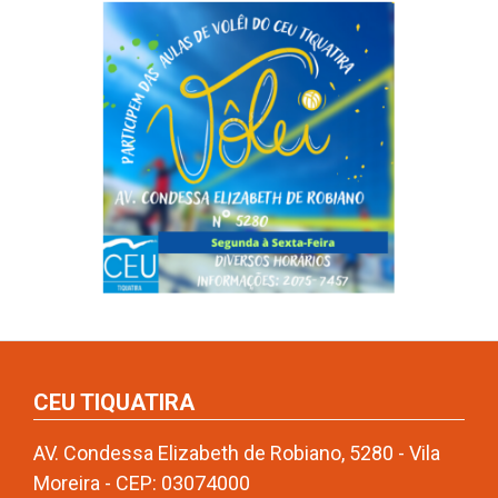
CEU TIQUATIRA
AV. Condessa Elizabeth de Robiano, 5280 - Vila
Moreira - CEP: 03074000