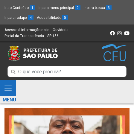
Ir ao Conteúdo
1
Ir para menu principal
2
Ir para busca
3
Ir para rodapé
4
Acessibilidade
5
Acesso à informação e-sic
(Link
Ouvidoria
(Link
Portal da Transparência
(Link
SP 156
para
(Link
para
para
um
para
um
um
novo
um
novo
novo
sítio)
novo
sítio)
sítio)
sítio)
Campo
Campo
de
de
Busca
Mostra
de
Busca
e
informações
MENU
de
Esconde
informações
Menu