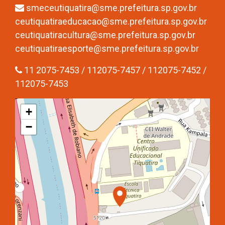
smeceutiquatira@sme.prefeitura.sp.gov.br
ceutiquatiraeducacao@sme.prefeitura.sp.gov.br
ceutiquatiracultura@sme.prefeitura.sp.gov.br
ceutiquatiraesporte@sme.prefeitura.sp.gov.br
11 2075-7453 / 112075-7457 / 112075-7452 /
112075-7453
+
−