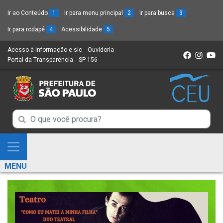
Ir ao Conteúdo
1
Ir para menu principal
2
Ir para busca
3
Ir para rodapé
4
Acessibilidade
5
Acesso à informação e-sic
(Link
Ouvidoria
(Link
Portal da Transparência
(Link
SP 156
para
(Link
para
para
um
para
um
um
novo
um
novo
novo
sítio)
novo
sítio)
sítio)
sítio)
Campo
Campo
de
de
Busca
Mostra
de
Busca
e
informações
MENU
de
Esconde
informações
Menu