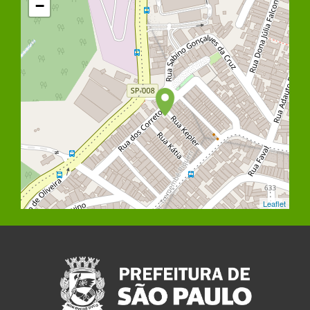
−
Leaflet