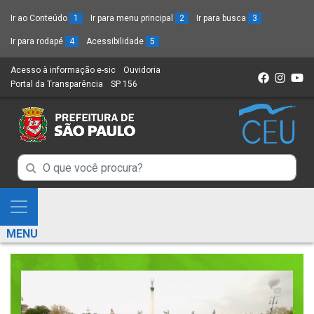
Ir ao Conteúdo
1
Ir para menu principal
2
Ir para busca
3
Ir para rodapé
4
Acessibilidade
5
Acesso à informação e-sic
(Link
Ouvidoria
(Link
Portal da Transparência
(Link
SP 156
para
(Link
para
para
um
para
um
um
novo
um
novo
novo
sítio)
novo
sítio)
sítio)
sítio)
Campo
Campo
de
de
Busca
Mostra
de
Busca
e
informações
MENU
de
Esconde
informações
Menu