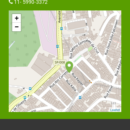
11- 5990-3372
+
−
Leaflet