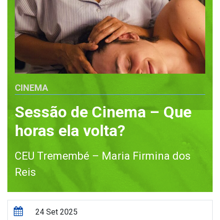
CINEMA
Sessão de Cinema – Que
horas ela volta?
CEU Tremembé – Maria Firmina dos
Reis
24 Set 2025