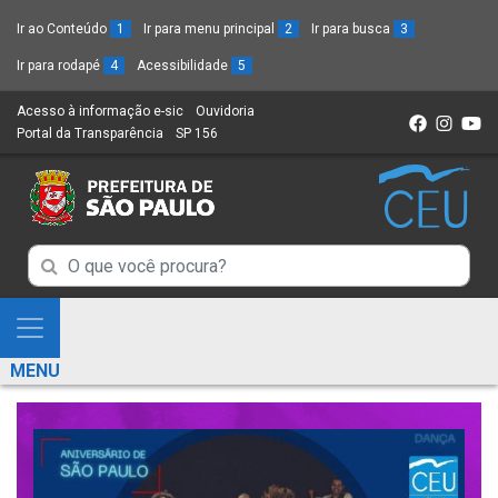
Ir ao Conteúdo
1
Ir para menu principal
2
Ir para busca
3
Ir para rodapé
4
Acessibilidade
5
Acesso à informação e-sic
(Link
Ouvidoria
(Link
Portal da Transparência
(Link
SP 156
para
(Link
para
para
um
para
um
um
novo
um
novo
novo
sítio)
novo
sítio)
sítio)
sítio)
Campo
Campo
de
de
Busca
Mostra
de
Busca
e
informações
MENU
de
Esconde
informações
Menu