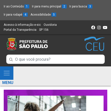
Ir ao Conteúdo
1
Ir para menu principal
2
Ir para busca
3
Ir para rodapé
4
Acessibilidade
5
Acesso à informação e-sic
(Link
Ouvidoria
(Link
Portal da Transparência
(Link
SP 156
para
(Link
para
para
um
para
um
um
novo
um
novo
novo
sítio)
novo
sítio)
sítio)
sítio)
Campo
Campo
de
de
Busca
Mostra
de
Busca
e
informações
MENU
de
Esconde
informações
Menu