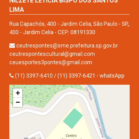
NILZETE LETÍCIA BISPO DOS SANTOS
LIMA
Rua Capachós, 400 - Jardim Celia, São Paulo - SP,,
400 - Jardim Celia - CEP: 08191330
ceutrespontes@sme.prefeitura.sp.gov.br
ceutrespontescultural@gmail.com
ceuesportes3pontes@gmail.com
(11) 3397-6410 / (11) 3397-6421 - whatsApp
+
−