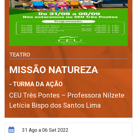
TEATRO
MISSÃO NATUREZA
- TURMA DA AÇÃO
CEU Três Pontes – Professora Nilzete
Letícia Bispo dos Santos Lima
31 Ago a 06 Set 2022