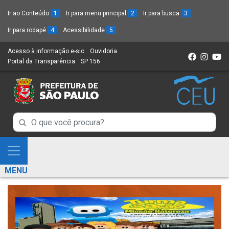
Ir ao Conteúdo
1
Ir para menu principal
2
Ir para busca
3
Ir para rodapé
4
Acessibilidade
5
Acesso à informação e-sic
(Link
Ouvidoria
(Link
Portal da Transparência
(Link
SP 156
para
(Link
para
para
um
para
um
um
novo
um
novo
novo
sítio)
novo
sítio)
sítio)
sítio)
Campo
Campo
de
de
Busca
Mostra
de
Busca
e
informações
MENU
de
Esconde
informações
Menu