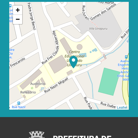
+
−
Leaflet