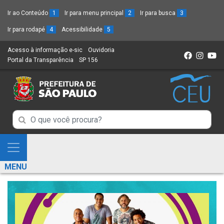
Ir ao Conteúdo
1
Ir para menu principal
2
Ir para busca
3
Ir para rodapé
4
Acessibilidade
5
Acesso à informação e-sic
(Link
Ouvidoria
(Link
Portal da Transparência
(Link
SP 156
para
(Link
para
para
um
para
um
um
novo
um
novo
novo
sítio)
novo
sítio)
sítio)
sítio)
Campo
Campo
de
de
Busca
Mostra
de
Busca
e
informações
MENU
de
Esconde
informações
Menu