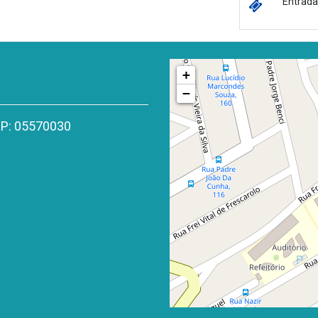
Entrada 
+
−
CEP: 05570030