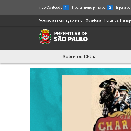
Ir ao Conteúdo
1
Ir para menu principal
2
Ir para 
Acesso à informação e-sic
(Link
Ouvidoria
(Link
Portal da Trans
para
para
um
um
novo
novo
sítio)
sítio)
Sobre os CEUs
Mostra
e
Esconde
Menu