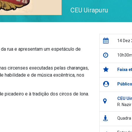
CEU Uirapuru
14 Dez 
 da rua e apresentam um espetáculo de
10h30m
has circenses executadas pelas charangas,
Faixa e
e habilidade e de música excêntrica, nos
Público
 picadeiro e à tradição dos circos de lona.
CEU Ui
R. Nazir
Quadra 