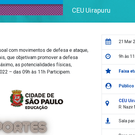
CEU Uirapuru
21 Mar 
oal com movimentos de defesa e ataque,
9h às 11
ais, que objetivam promover a defesa
áximo, as potencialidades físicas,
Faixa et
022 – das 09h às 11h Participem.
Público
CEU Uir
R. Nazir
Sala pa