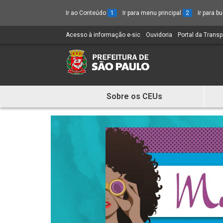
Ir ao Conteúdo
1
Ir para menu principal
2
Ir para 
Acesso à informação e-sic
(Link
Ouvidoria
(Link
Portal da Trans
para
para
um
um
novo
novo
sítio)
sítio)
Sobre os CEUs
Mostra
e
Esconde
Menu