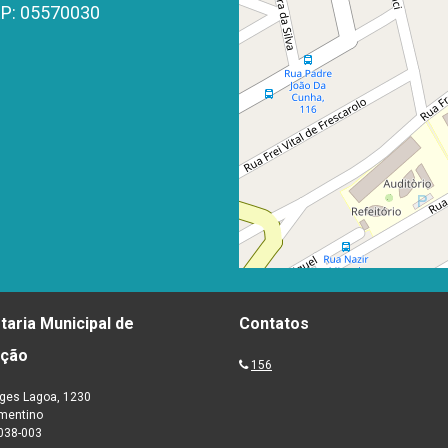
CEP: 05570030
taria Municipal de
Contatos
ação
156
ges Lagoa, 1230
ementino
038-003