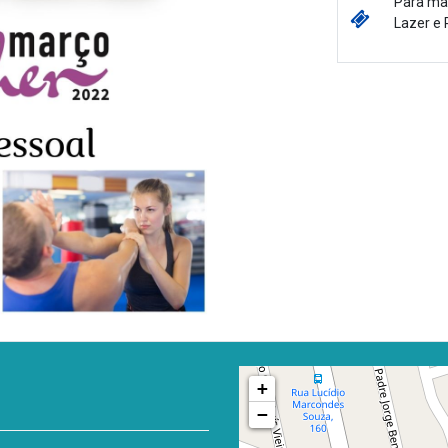
Para mai
Lazer e 
+
−