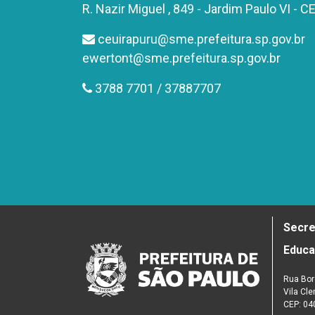
R. Nazir Miguel , 849 - Jardim Paulo VI - 
ceuirapuru@sme.prefeitura.sp.gov.br
ewertont@sme.prefeitura.sp.gov.br
3788 7701 / 37887707
Secre
Educ
Rua Bor
Vila Cl
CEP: 04