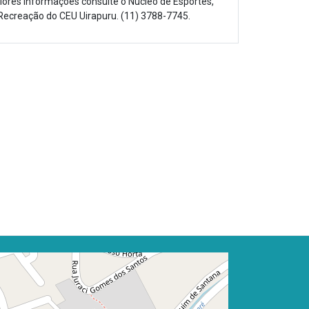
ores informações consulte o Núcleo de Esportes,
Recreação do CEU Uirapuru. (11) 3788-7745.