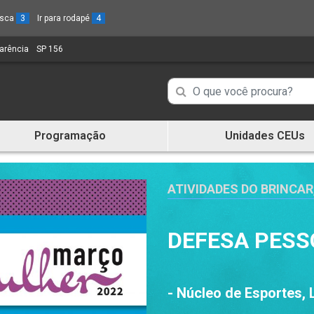
busca
3
Ir para rodapé
4
parência
(Link
SP 156
(Link
para
para
um
um
Campo
Campo
novo
novo
de
sítio)
sítio)
de
Busca
Programação
Unidades CEUs
de
Busca
informações
de
informações
ATIVIDADES DO BRINCAR
DEFESA PESS
- Núcleo de Esportes,