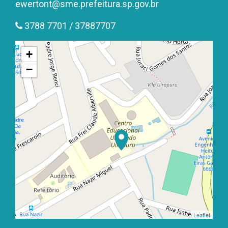
ewertont@sme.prefeitura.sp.gov.br
3788 7701 / 37887707
+
−
Leaflet