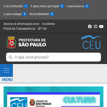
Ir ao Conteúdo
1
Ir para menu principal
2
Ir para busca
3
Ir para rodapé
4
Acessibilidade
5
Acesso à informação e-sic
(Link
Ouvidoria
(Link
Portal da Transparência
(Link
SP 156
para
(Link
para
para
um
para
um
um
novo
um
novo
novo
sítio)
novo
sítio)
sítio)
sítio)
Campo
Campo
de
de
Busca
Mostra
de
Busca
e
informações
MENU
de
Esconde
informações
Menu