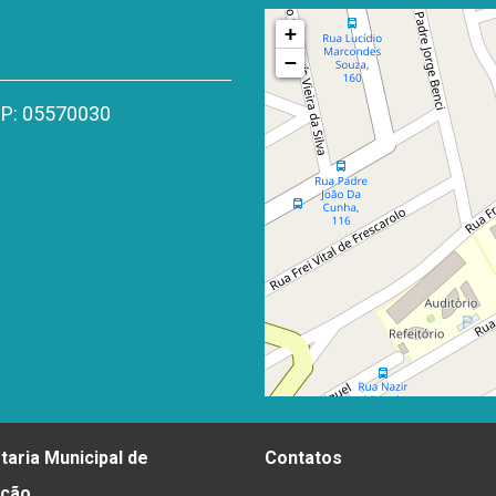
+
−
CEP: 05570030
taria Municipal de
Contatos
ação