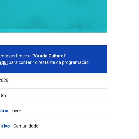
A
ento pertence a: “
Virada Cultural
”.
aqui
para conferir o restante da programação
2026
18h
tária
- Livre
 alvo
- Comunidade