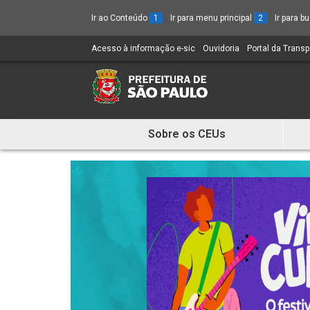
Ir ao Conteúdo
1
Ir para menu principal
2
Ir para 
Acesso à informação e-sic
(Link
Ouvidoria
(Link
Portal da Trans
para
para
um
um
novo
novo
sítio)
sítio)
Sobre os CEUs
Mostra
e
Esconde
Menu