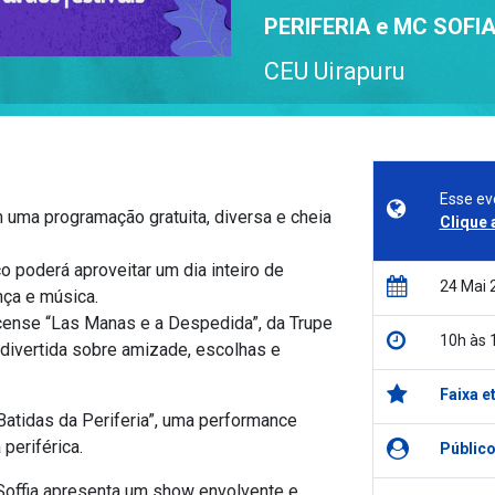
PERIFERIA e MC SOFI
CEU Uirapuru
Esse ev
 uma programação gratuita, diversa e cheia
Clique 
co poderá aproveitar um dia inteiro de
24 Mai 
nça e música.
cense “Las Manas e a Despedida”, da Trupe
10h às 
divertida sobre amizade, escolhas e
Faixa e
Batidas da Periferia”, uma performance
periférica.
Público
Soffia apresenta um show envolvente e