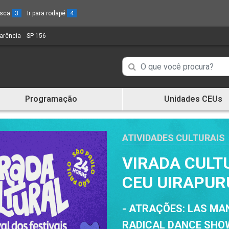
busca
3
Ir para rodapé
4
parência
(Link
SP 156
(Link
para
para
um
um
Campo
Campo
novo
novo
de
sítio)
sítio)
de
Busca
Programação
Unidades CEUs
de
Busca
informações
de
informações
ATIVIDADES CULTURAIS
VIRADA CULT
CEU UIRAPUR
- ATRAÇÕES: LAS MAN
RADICAL DANCE SHOW