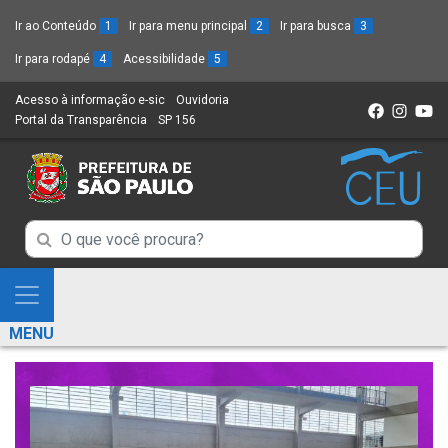
Ir ao Conteúdo
1
Ir para menu principal
2
Ir para busca
3
Ir para rodapé
4
Acessibilidade
5
Acesso à informação e-sic
(Link
Ouvidoria
(Link
Portal da Transparência
(Link
SP 156
para
(Link
para
para
um
para
um
um
novo
um
novo
novo
sítio)
novo
sítio)
sítio)
sítio)
Campo
Campo
de
de
Busca
Mostra
de
Busca
e
informações
MENU
de
Esconde
informações
Menu