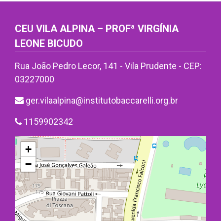
CEU VILA ALPINA – PROFª VIRGÍNIA
LEONE BICUDO
Rua João Pedro Lecor, 141 - Vila Prudente - CEP:
03227000
ger.vilaalpina@institutobaccarelli.org.br
1159902342
+
−