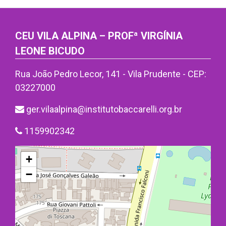
CEU VILA ALPINA – PROFª VIRGÍNIA
LEONE BICUDO
Rua João Pedro Lecor, 141 - Vila Prudente - CEP:
03227000
ger.vilaalpina@institutobaccarelli.org.br
1159902342
+
−