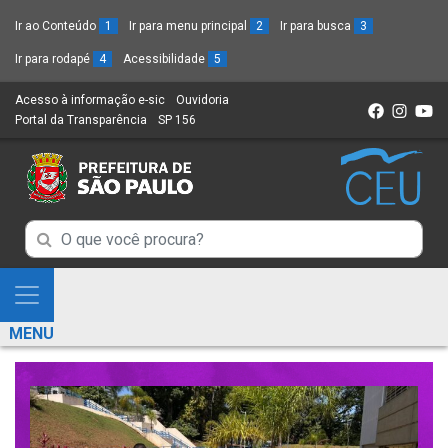
Ir ao Conteúdo
1
Ir para menu principal
2
Ir para busca
3
Ir para rodapé
4
Acessibilidade
5
Acesso à informação e-sic
(Link
Ouvidoria
(Link
Portal da Transparência
(Link
SP 156
para
(Link
para
para
um
para
um
um
novo
um
novo
novo
sítio)
novo
sítio)
sítio)
sítio)
Campo
Campo
de
de
Busca
Mostra
de
Busca
e
informações
MENU
de
Esconde
informações
Menu