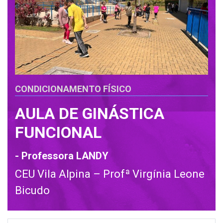
CONDICIONAMENTO FÍSICO
AULA DE GINÁSTICA
FUNCIONAL
- Professora LANDY
CEU Vila Alpina – Profª Virgínia Leone
Bicudo