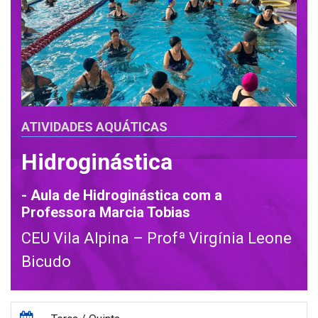
ATIVIDADES AQUÁTICAS
Hidroginástica
- Aula de Hidroginástica com a
Professora Marcia Tobias
CEU Vila Alpina – Profª Virgínia Leone
Bicudo