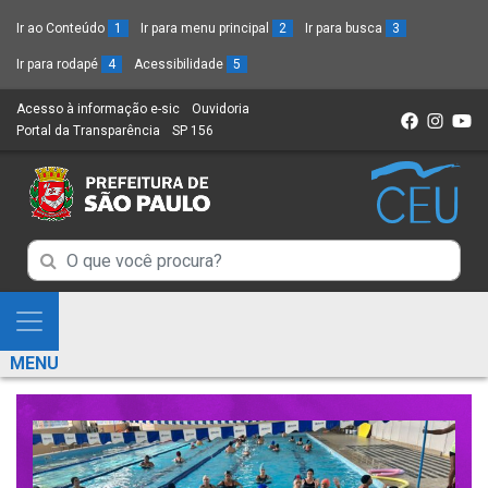
Ir ao Conteúdo
1
Ir para menu principal
2
Ir para busca
3
Ir para rodapé
4
Acessibilidade
5
Acesso à informação e-sic
(Link
Ouvidoria
(Link
Portal da Transparência
(Link
SP 156
para
(Link
para
para
um
para
um
um
novo
um
novo
novo
sítio)
novo
sítio)
sítio)
sítio)
Campo
Campo
de
de
Busca
Mostra
de
Busca
e
informações
MENU
de
Esconde
informações
Menu