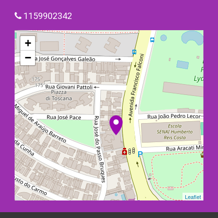
1159902342
+
−
Leaflet