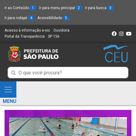
Ir ao Conteúdo
1
Ir para menu principal
2
Ir para busca
3
Ir para rodapé
4
Acessibilidade
5
Acesso à informação e-sic
(Link
Ouvidoria
(Link
Portal da Transparência
(Link
SP 156
para
(Link
para
para
um
para
um
um
novo
um
novo
novo
sítio)
novo
sítio)
sítio)
sítio)
Campo
Campo
de
de
Busca
Mostra
de
Busca
e
informações
MENU
de
Esconde
informações
Menu