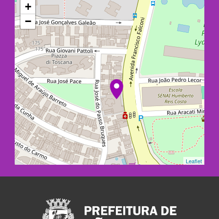
+
−
Leaflet