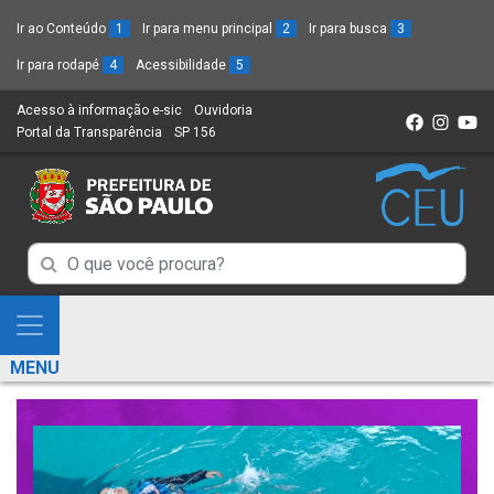
Ir ao Conteúdo
1
Ir para menu principal
2
Ir para busca
3
Ir para rodapé
4
Acessibilidade
5
Acesso à informação e-sic
(Link
Ouvidoria
(Link
Portal da Transparência
(Link
SP 156
para
(Link
para
para
um
para
um
um
novo
um
novo
novo
sítio)
novo
sítio)
sítio)
sítio)
Campo
Campo
de
de
Busca
Mostra
de
Busca
e
informações
MENU
de
Esconde
informações
Menu