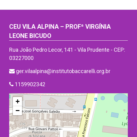
CEU VILA ALPINA – PROFª VIRGÍNIA
LEONE BICUDO
Rua João Pedro Lecor, 141 - Vila Prudente - CEP:
03227000
ger.vilaalpina@institutobaccarelli.org.br
1159902342
+
−