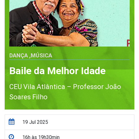
DANÇA
,
MÚSICA
Baile da Melhor Idade
CEU Vila Atlântica – Professor João
Soares Filho
19 Jul 2025
16h às 19h30min