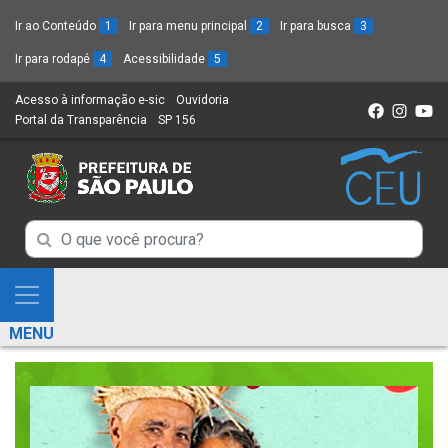
Ir ao Conteúdo
1
Ir para menu principal
2
Ir para busca
3
Ir para rodapé
4
Acessibilidade
5
Acesso à informação e-sic
(Link
Ouvidoria
(Link
Portal da Transparência
(Link
SP 156
para
(Link
para
para
um
para
um
um
novo
um
novo
novo
sítio)
novo
sítio)
sítio)
sítio)
Campo
Campo
de
de
Busca
Mostra
de
Busca
e
informações
MENU
de
Esconde
informações
Menu