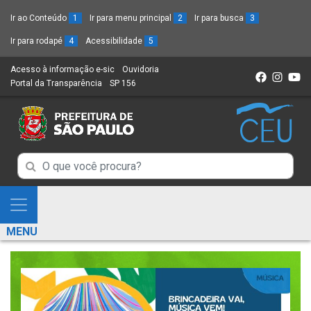
Ir ao Conteúdo
1
Ir para menu principal
2
Ir para busca
3
Ir para rodapé
4
Acessibilidade
5
Acesso à informação e-sic
(Link
Ouvidoria
(Link
Portal da Transparência
(Link
SP 156
para
(Link
para
para
um
para
um
um
novo
um
novo
novo
sítio)
novo
sítio)
sítio)
sítio)
Campo
Campo
de
de
Busca
Mostra
de
Busca
e
informações
MENU
de
Esconde
informações
Menu