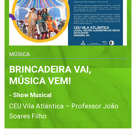
MÚSICA
BRINCADEIRA VAI,
MÚSICA VEM!
- Show Musical
CEU Vila Atlântica – Professor João
Soares Filho