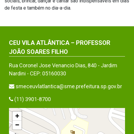
sociais, brincar, dançar e cantar são indispensáveis em dias
de festa e também no dia-a-dia.
CEU VILA ATLÂNTICA – PROFESSOR
JOÃO SOARES FILHO
Rua Coronel Jose Venancio Dias, 840 - Jardim
Nardini - CEP: 05160030
smeceuvlatlantica@sme.prefeitura.sp.gov.br
(11) 3901-8700
+
−