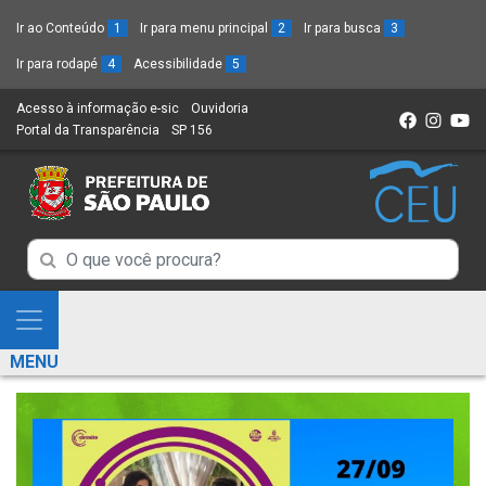
Ir ao Conteúdo
1
Ir para menu principal
2
Ir para busca
3
Ir para rodapé
4
Acessibilidade
5
Acesso à informação e-sic
(Link
Ouvidoria
(Link
Portal da Transparência
(Link
SP 156
para
(Link
para
para
um
para
um
um
novo
um
novo
novo
sítio)
novo
sítio)
sítio)
sítio)
Campo
Campo
de
de
Busca
Mostra
de
Busca
e
informações
MENU
de
Esconde
informações
Menu