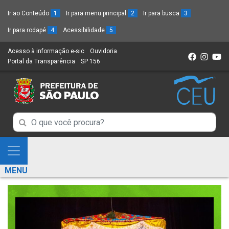
Ir ao Conteúdo
1
Ir para menu principal
2
Ir para busca
3
Ir para rodapé
4
Acessibilidade
5
Acesso à informação e-sic
(Link
Ouvidoria
(Link
Portal da Transparência
(Link
SP 156
para
(Link
para
para
um
para
um
um
novo
um
novo
novo
sítio)
novo
sítio)
sítio)
sítio)
Campo
Campo
de
de
Busca
Mostra
de
Busca
e
informações
MENU
de
Esconde
informações
Menu