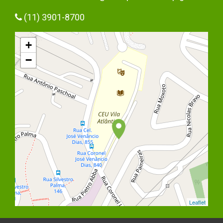
(11) 3901-8700
+
−
Leaflet