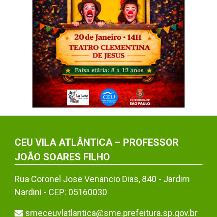
CEU VILA ATLÂNTICA – PROFESSOR
JOÃO SOARES FILHO
Rua Coronel Jose Venancio Dias, 840 - Jardim
Nardini - CEP: 05160030
smeceuvlatlantica@sme.prefeitura.sp.gov.br