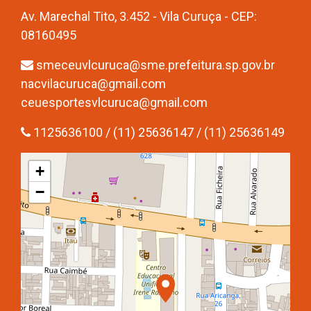
Av. Marechal Tito, 3.452 - Vila Curuça - CEP:
08160495
smeceuvlcuruca@sme.prefeitura.sp.gov.br
nacvilacuruca@gmail.com
ceuesportesvlcuruca@gmail.com
1125636100 / (11) 25636147 / (11) 25636149
+
−