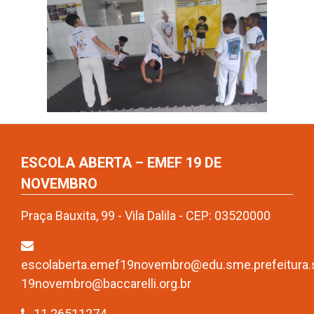
ESCOLA ABERTA – EMEF 19 DE
NOVEMBRO
Praça Bauxita, 99 - Vila Dalila - CEP: 03520000
escolaberta.emef19novembro@edu.sme.prefeitura.s
19novembro@baccarelli.org.br
11 26511274