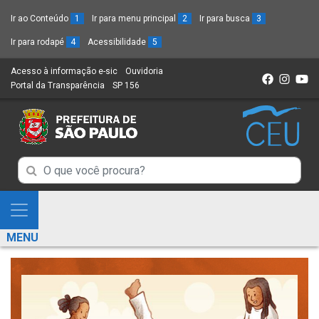
Ir ao Conteúdo
1
Ir para menu principal
2
Ir para busca
3
Ir para rodapé
4
Acessibilidade
5
Acesso à informação e-sic
(Link
Ouvidoria
(Link
Portal da Transparência
(Link
SP 156
para
(Link
para
para
um
para
um
um
novo
um
novo
novo
sítio)
novo
sítio)
sítio)
sítio)
Campo
Campo
de
de
Busca
Mostra
de
Busca
e
informações
MENU
de
Esconde
informações
Menu