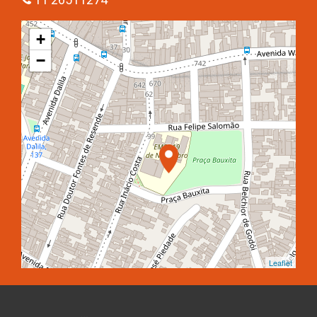
+
−
Leaflet