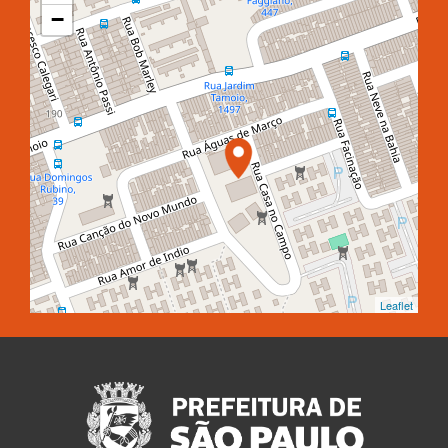
−
Leaflet