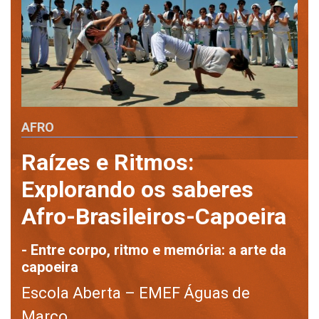
AFRO
Raízes e Ritmos:
Explorando os saberes
Afro-Brasileiros-Capoeira
- Entre corpo, ritmo e memória: a arte da
capoeira
Escola Aberta – EMEF Águas de
Março