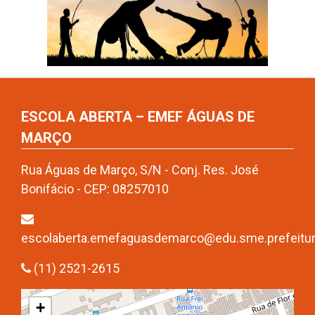
ESCOLA ABERTA – EMEF ÁGUAS DE
MARÇO
Rua Águas de Março, S/N - Conj. Res. José
Bonifácio - CEP: 08257010
escolaberta.emefaguasdemarco@edu.sme.prefeitura
(11) 2521-2615
+