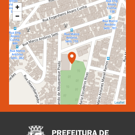
+
−
Leaflet