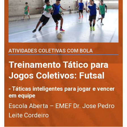
ATIVIDADES COLETIVAS COM BOLA
Treinamento Tático para
Jogos Coletivos: Futsal
- Táticas inteligentes para jogar e vencer
em equipe
Escola Aberta – EMEF Dr. Jose Pedro
Leite Cordeiro