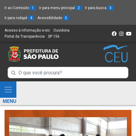
Ir ao Conteúdo
1
Ir para menu principal
2
Ir para busca
3
Ir para rodapé
4
Acessibilidade
5
Acesso à informação e-sic
(Link
Ouvidoria
(Link
Portal da Transparência
(Link
SP 156
para
(Link
para
para
um
para
um
um
novo
um
novo
novo
sítio)
novo
sítio)
sítio)
sítio)
Campo
Campo
de
de
Busca
Mostra
de
Busca
e
informações
MENU
de
Esconde
informações
Menu