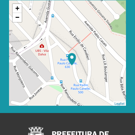
+
−
Leaflet