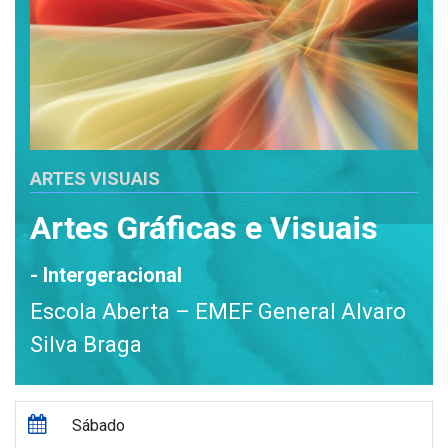
ARTES VISUAIS
Artes Gráficas e Visuais
- Intergeracional
Escola Aberta – EMEF General Alvaro
Silva Braga
Sábado