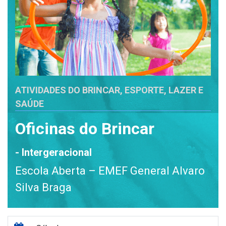
ATIVIDADES DO BRINCAR, ESPORTE, LAZER E
SAÚDE
Oficinas do Brincar
- Intergeracional
Escola Aberta – EMEF General Alvaro
Silva Braga