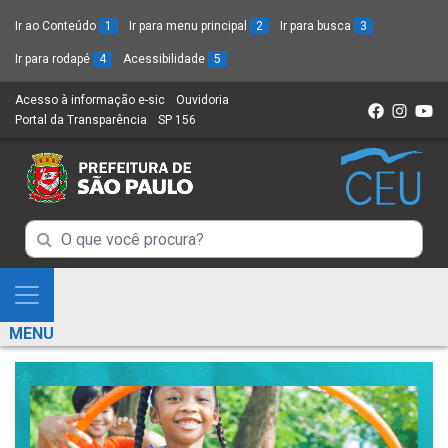
Ir ao Conteúdo
1
Ir para menu principal
2
Ir para busca
3
Ir para rodapé
4
Acessibilidade
5
Acesso à informação e-sic
(Link
Ouvidoria
(Link
Portal da Transparência
(Link
SP 156
para
(Link
para
para
um
para
um
um
novo
um
novo
novo
sítio)
novo
sítio)
sítio)
sítio)
Campo
Campo
de
de
Busca
Mostra
de
Busca
e
informações
MENU
de
Esconde
informações
Menu