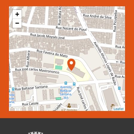
+
−
Leaflet