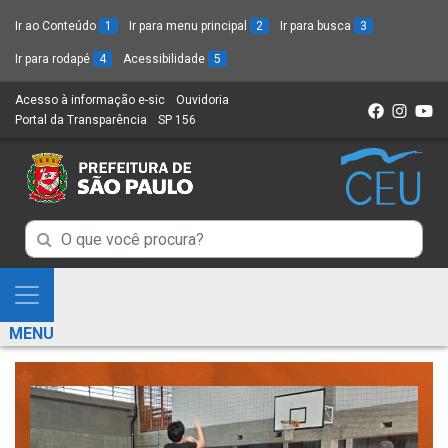
Ir ao Conteúdo
1
Ir para menu principal
2
Ir para busca
3
Ir para rodapé
4
Acessibilidade
5
Acesso à informação e-sic
(Link
Ouvidoria
(Link
Portal da Transparência
(Link
SP 156
para
(Link
para
para
um
para
um
um
novo
um
novo
novo
sítio)
novo
sítio)
sítio)
sítio)
Campo
Campo
de
de
Busca
Mostra
de
Busca
e
informações
MENU
de
Esconde
informações
Menu