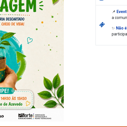
📌
Event
a comun
✨
Não é
participa