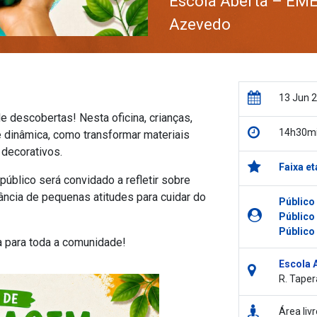
Escola Aberta – EME
Azevedo
13 Jun 
de descobertas! Nesta oficina, crianças,
14h30mi
 e dinâmica, como transformar materiais
 decorativos.
Faixa et
 público será convidado a refletir sobre
ância de pequenas atitudes para cuidar do
Público
Público
Público
a para toda a comunidade!
Escola 
R. Taper
Área li