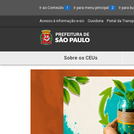
Ir ao Conteúdo
1
Ir para menu principal
2
Ir para 
Acesso à informação e-sic
(Link
Ouvidoria
(Link
Portal da Trans
para
para
um
um
novo
novo
sítio)
sítio)
Sobre os CEUs
Mostra
e
Esconde
Menu