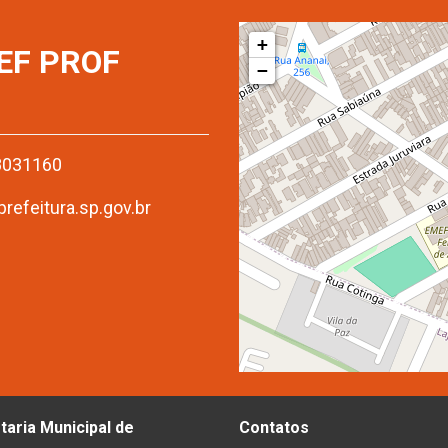
+
EF PROF
−
08031160
efeitura.sp.gov.br
taria Municipal de
Contatos