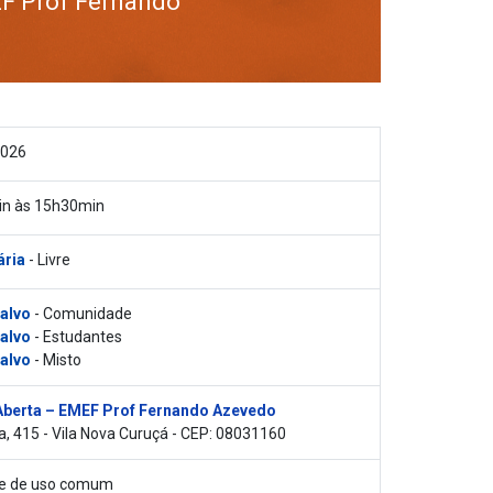
F Prof Fernando
2026
n às 15h30min
ária
- Livre
 alvo
- Comunidade
 alvo
- Estudantes
 alvo
- Misto
Aberta – EMEF Prof Fernando Azevedo
a, 415 - Vila Nova Curuçá - CEP: 08031160
vre de uso comum