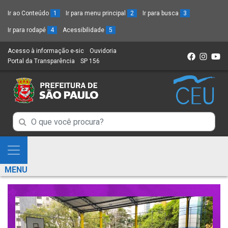
Ir ao Conteúdo
1
Ir para menu principal
2
Ir para busca
3
Ir para rodapé
4
Acessibilidade
5
Acesso à informação e-sic
(Link
Ouvidoria
(Link
Portal da Transparência
(Link
SP 156
para
(Link
para
para
um
para
um
um
novo
um
novo
novo
sítio)
novo
sítio)
sítio)
sítio)
Campo
Campo
de
de
Busca
Mostra
de
Busca
e
informações
MENU
de
Esconde
informações
Menu