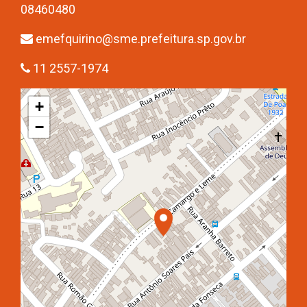
08460480
emefquirino@sme.prefeitura.sp.gov.br
11 2557-1974
+
−