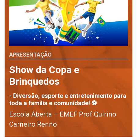
APRESENTAÇÃO
Show da Copa e
Brinquedos
- Diversão, esporte e entretenimento para
toda a família e comunidade! ⚽
Escola Aberta – EMEF Prof Quirino
Carneiro Renno