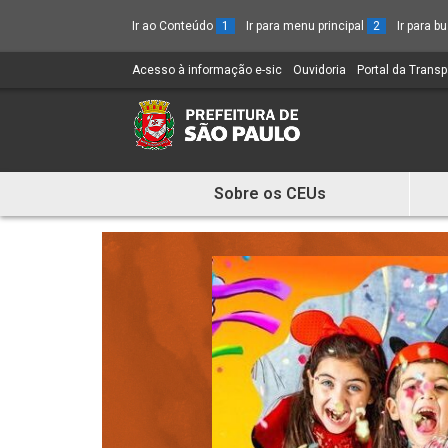
Ir ao Conteúdo
1
Ir para menu principal
2
Ir para 
Acesso à informação e-sic
(Link
Ouvidoria
(Link
Portal da Trans
para
para
um
um
novo
novo
sítio)
sítio)
Sobre os CEUs
Mostra
e
Esconde
Menu