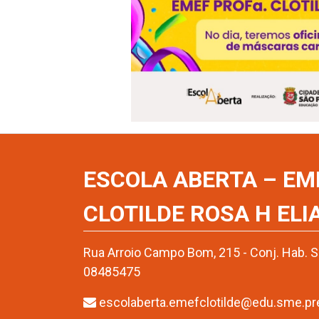
ESCOLA ABERTA – EM
CLOTILDE ROSA H ELI
Rua Arroio Campo Bom, 215 - Conj. Hab. San
08485475
escolaberta.emefclotilde@edu.sme.pref