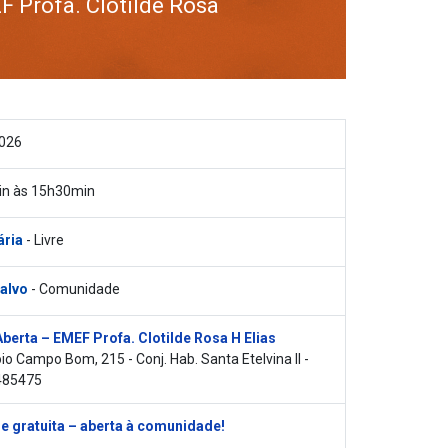
 Profa. Clotilde Rosa
2026
n às 15h30min
ária
- Livre
 alvo
- Comunidade
berta – EMEF Profa. Clotilde Rosa H Elias
io Campo Bom, 215 - Conj. Hab. Santa Etelvina II -
485475
e gratuita – aberta à comunidade!