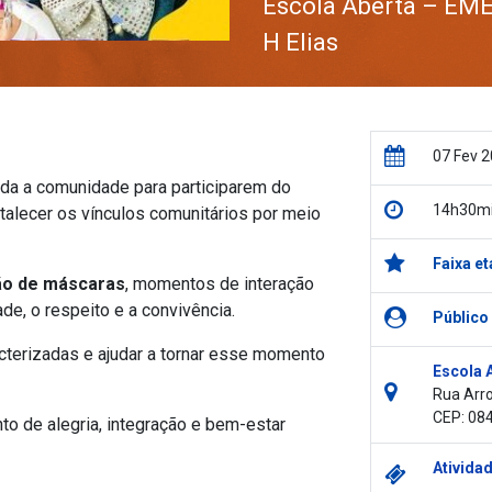
Escola Aberta – EMEF
H Elias
07 Fev 
oda a comunidade para participarem do
14h30mi
talecer os vínculos comunitários por meio
Faixa et
ão de máscaras
, momentos de interação
ade, o respeito e a convivência.
Público
acterizadas e ajudar a tornar esse momento
Escola A
Rua Arro
CEP: 08
o de alegria, integração e bem-estar
Atividad