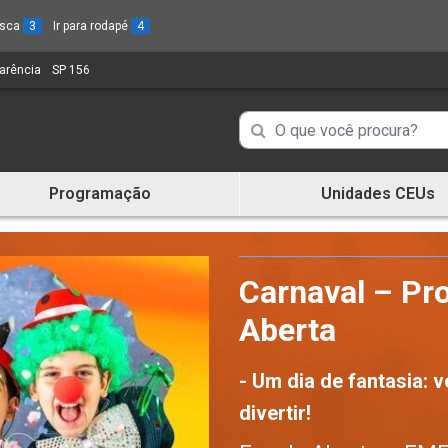
busca
3
Ir para rodapé
4
parência
(Link
SP 156
(Link
para
para
um
um
Campo
Campo
novo
novo
de
sítio)
sítio)
de
Busca
Programação
Unidades CEUs
de
Busca
informações
de
informações
Carnaval – Pr
Aberta
- Um dia de fantasia: v
divertir!