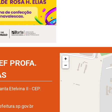
+
EF PROFA.
−
AS
ta Etelvina II - CEP:
eitura.sp.gov.br