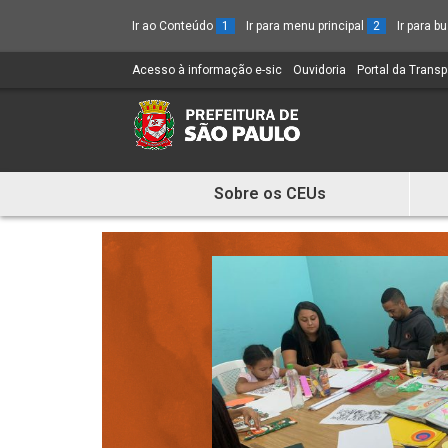
Ir ao Conteúdo
1
Ir para menu principal
2
Ir para 
Acesso à informação e-sic
(Link
Ouvidoria
(Link
Portal da Trans
para
para
um
um
novo
novo
sítio)
sítio)
Sobre os CEUs
Mostra
e
Esconde
Menu