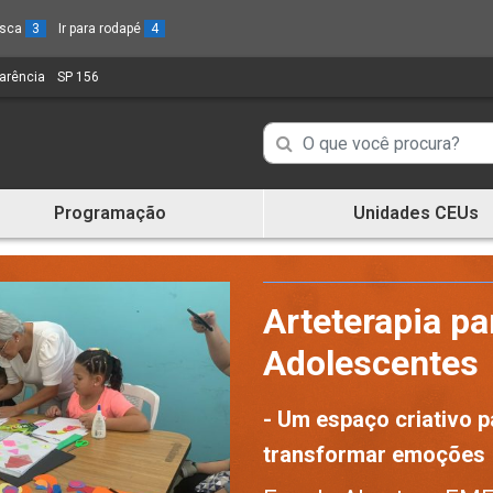
busca
3
Ir para rodapé
4
parência
(Link
SP 156
(Link
para
para
um
um
Campo
Campo
novo
novo
de
sítio)
sítio)
de
Busca
Programação
Unidades CEUs
de
Busca
informações
de
informações
Arteterapia pa
Adolescentes
- Um espaço criativo pa
transformar emoções