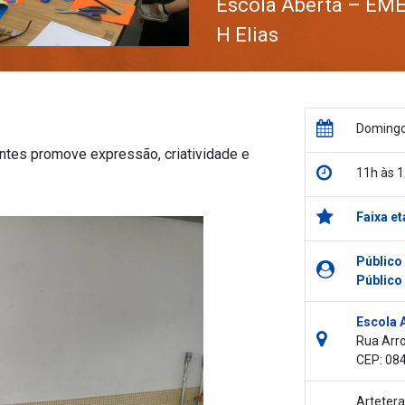
Escola Aberta – EMEF
H Elias
Domingo
entes promove expressão, criatividade e
11h às 
Faixa et
Público
Público
Escola A
Rua Arro
CEP: 08
Artetera