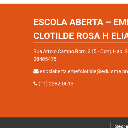
ESCOLA ABERTA – EM
CLOTILDE ROSA H ELI
Rua Arroio Campo Bom, 215 - Conj. Hab. San
08485475
escolaberta.emefclotilde@edu.sme.pref
(11) 2282-0613
Secre