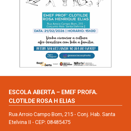
ESCOLA ABERTA – EMEF PROFA.
CLOTILDE ROSA H ELIAS
Rua Arroio Campo Bom, 215 - Conj. Hab. Santa
Etelvina II - CEP: 08485475