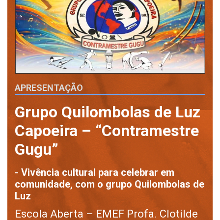
APRESENTAÇÃO
Grupo Quilombolas de Luz
Capoeira – “Contramestre
Gugu”
- Vivência cultural para celebrar em
comunidade, com o grupo Quilombolas de
Luz
Escola Aberta – EMEF Profa. Clotilde