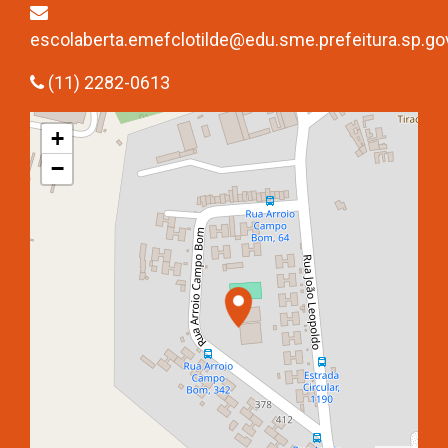
escolaberta.emefclotilde@edu.sme.prefeitura.sp.gov
(11) 2282-0613
+
−