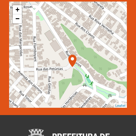
+
−
Leaflet