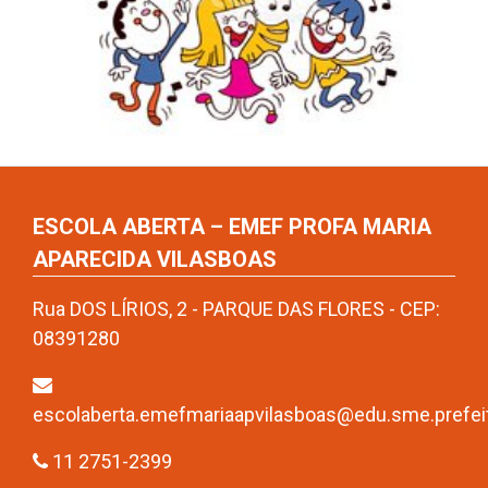
ESCOLA ABERTA – EMEF PROFA MARIA
APARECIDA VILASBOAS
Rua DOS LÍRIOS, 2 - PARQUE DAS FLORES - CEP:
08391280
escolaberta.emefmariaapvilasboas@edu.sme.prefeit
11 2751-2399