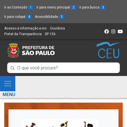
Ir ao Conteúdo
1
Ir para menu principal
2
Ir para busca
3
Ir para rodapé
4
Acessibilidade
5
Acesso à informação e-sic
(Link
Ouvidoria
(Link
Portal da Transparência
(Link
SP 156
para
(Link
para
para
um
para
um
um
novo
um
novo
novo
sítio)
novo
sítio)
sítio)
sítio)
Campo
Campo
de
de
Busca
Mostra
de
Busca
e
informações
MENU
de
Esconde
informações
Menu