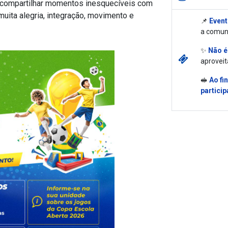
r e compartilhar momentos inesquecíveis com
uita alegria, integração, movimento e
📌
Event
a comun
✨
Não é
aproveit
🥪
Ao fi
particip