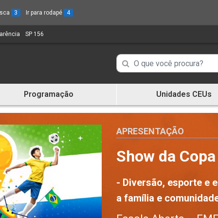
busca
3
Ir para rodapé
4
parência
(Link
SP 156
(Link
para
para
um
um
Campo
Campo
novo
novo
de
sítio)
sítio)
de
Busca
Programação
Unidades CEUs
de
Busca
informações
de
informações
APRESENTAÇÃO
Show da Copa
- Diversão, esporte e 
a família e comunidad