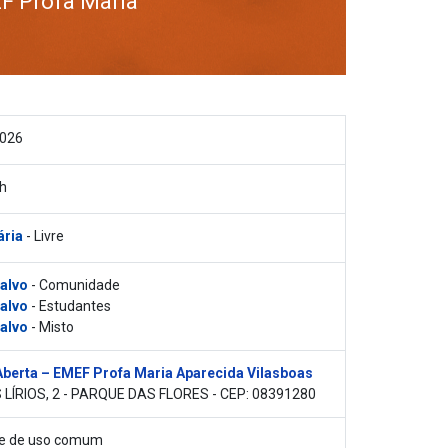
F Profa Maria
2026
h
ária
- Livre
 alvo
- Comunidade
 alvo
- Estudantes
 alvo
- Misto
Aberta – EMEF Profa Maria Aparecida Vilasboas
 LÍRIOS, 2 - PARQUE DAS FLORES - CEP: 08391280
vre de uso comum