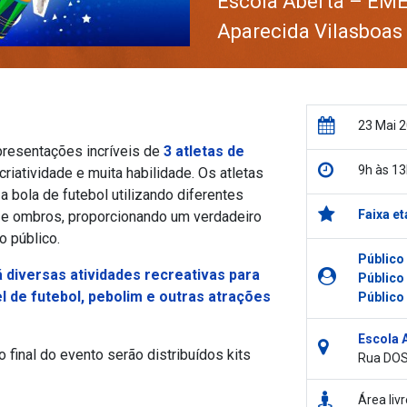
Escola Aberta – EME
Aparecida Vilasboas
23 Mai 
resentações incríveis de
3 atletas de
9h às 13
riatividade e muita habilidade. Os atletas
 bola de futebol utilizando diferentes
Faixa et
o e ombros, proporcionando um verdadeiro
o público.
Público
diversas atividades recreativas para
Público
el de futebol, pebolim e outras atrações
Público
Escola 
 final do evento serão distribuídos kits
Rua DOS
Área li