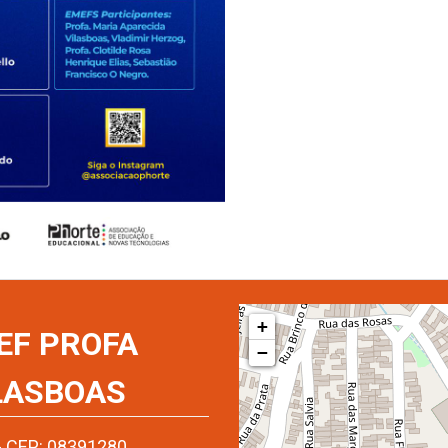
+
EF PROFA
−
LASBOAS
- CEP: 08391280