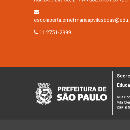
escolaberta.emefmariaapvilasboas@edu.s
11 2751-2399
Secre
Educ
Rua Bor
Vila Cl
CEP: 04