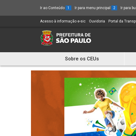
Ir ao Conteúdo
1
Ir para menu principal
2
Ir para 
Acesso à informação e-sic
(Link
Ouvidoria
(Link
Portal da Trans
para
para
um
um
novo
novo
sítio)
sítio)
Sobre os CEUs
Mostra
e
Esconde
Menu