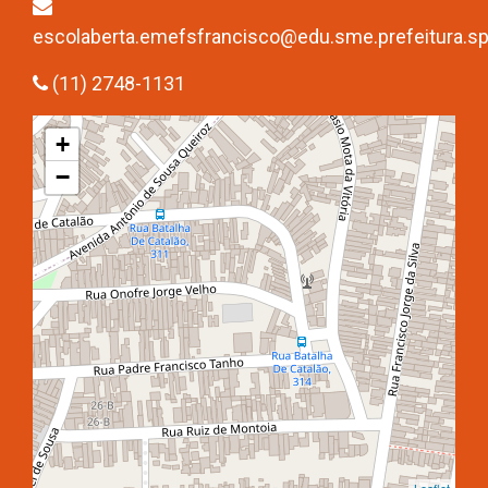
escolaberta.emefsfrancisco@edu.sme.prefeitura.sp
(11) 2748-1131
+
−