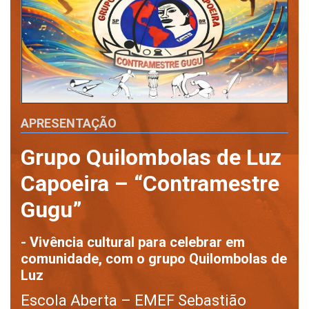
APRESENTAÇÃO
Grupo Quilombolas de Luz
Capoeira – “Contramestre
Gugu”
- Vivência cultural para celebrar em
comunidade, com o grupo Quilombolas de
Luz
Escola Aberta – EMEF Sebastião