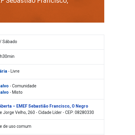
F Sebastião Francisco,
/ Sábado
0h30min
ária
- Livre
 alvo
- Comunidade
 alvo
- Misto
Aberta – EMEF Sebastião Francisco, O Negro
e Jorge Velho, 260 - Cidade Líder - CEP: 08280330
vre de uso comum