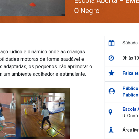
Escola Aberta – EME
O Negro
Sábado 
paço lúdico e dinâmico onde as crianças
9h às 1
bilidades motoras de forma saudável e
des adaptadas, os pequenos irão aprimorar o
Faixa et
em um ambiente acolhedor e estimulante.
Público
Público
Escola 
R. Onofr
Área li