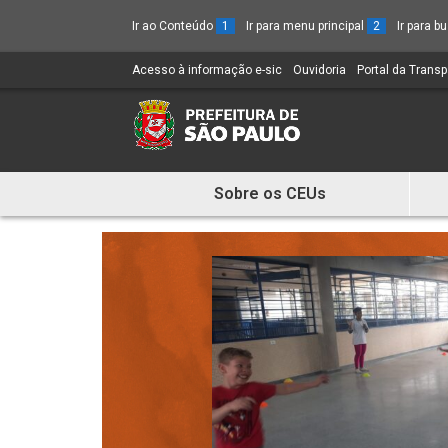
Ir ao Conteúdo
1
Ir para menu principal
2
Ir para 
Acesso à informação e-sic
(Link
Ouvidoria
(Link
Portal da Trans
para
para
um
um
novo
novo
sítio)
sítio)
Sobre os CEUs
Mostra
e
Esconde
Menu