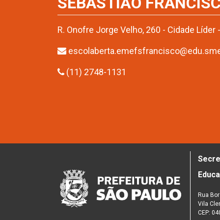
SEBASTIÃO FRANCISC
R. Onofre Jorge Velho, 260 - Cidade Líder
escolaberta.emefsfrancisco@edu.sme.p
(11) 2748-1131
Secre
Educ
Rua Bor
Vila Cl
CEP: 04