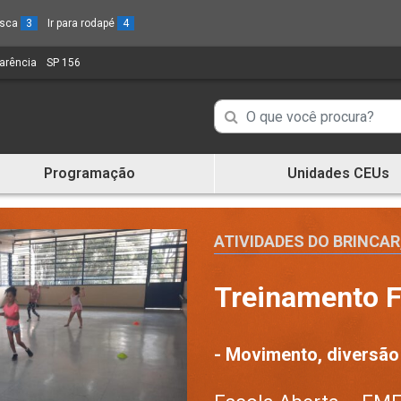
busca
3
Ir para rodapé
4
parência
(Link
SP 156
(Link
para
para
um
um
Campo
Campo
novo
novo
de
sítio)
sítio)
de
Busca
Programação
Unidades CEUs
de
Busca
informações
de
informações
ATIVIDADES DO BRINCAR
Treinamento F
- Movimento, diversão