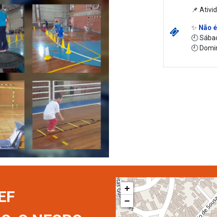
📌 Ativi
✨
Não é
🕘 Sába
🕘 Domi
+
EF
−