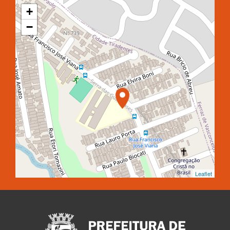
+
−
Leaflet