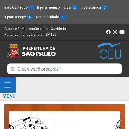
Ir ao Conteúdo
1
Ir para menu principal
2
Ir para busca
3
Ir para rodapé
4
Acessibilidade
5
Acesso à informação e-sic
(Link
Ouvidoria
(Link
Portal da Transparência
(Link
SP 156
para
(Link
para
para
um
para
um
um
novo
um
novo
novo
sítio)
novo
sítio)
sítio)
sítio)
Campo
Campo
de
de
Busca
Mostra
de
Busca
e
informações
MENU
de
Esconde
informações
Menu