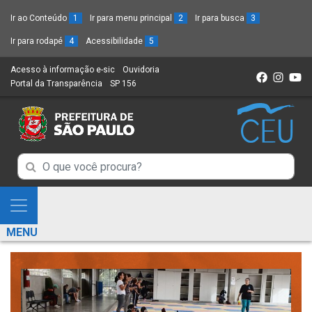
Ir ao Conteúdo
1
Ir para menu principal
2
Ir para busca
3
Ir para rodapé
4
Acessibilidade
5
Acesso à informação e-sic
(Link
Ouvidoria
(Link
Portal da Transparência
(Link
SP 156
para
(Link
para
para
um
para
um
um
novo
um
novo
novo
sítio)
novo
sítio)
sítio)
sítio)
Campo
Campo
de
de
Busca
Mostra
de
Busca
e
informações
MENU
de
Esconde
informações
Menu