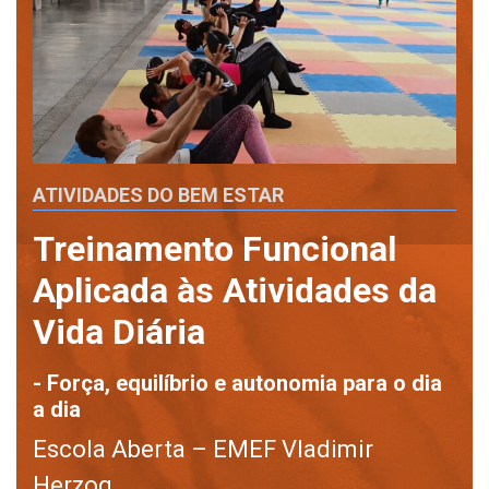
ATIVIDADES DO BEM ESTAR
Treinamento Funcional
Aplicada às Atividades da
Vida Diária
- Força, equilíbrio e autonomia para o dia
a dia
Escola Aberta – EMEF Vladimir
Herzog