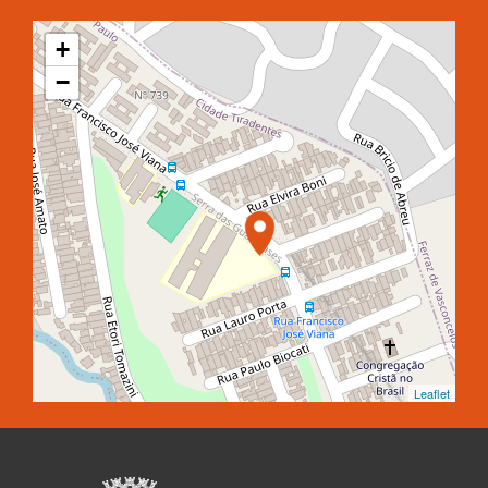
+
−
Leaflet